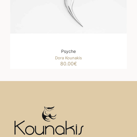
Psyche
Dora Kounakis
80.00
€