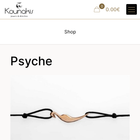
0
0.00€
Shop
Psyche